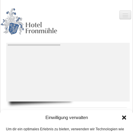
HOME
HOTEL
Hotel
Zimmer
Preise
Einwilligung verwalten
Angebote
Gerne bieten wir unsere Leistungen auch außer Haus an.
Um dir ein optimales Erlebnis zu bieten, verwenden wir Technologien wie
Für jeden Anlass finden wir eine passende Speisenfolge und