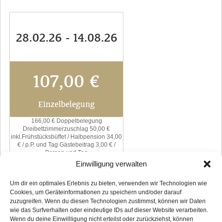
Reservierung
A-Z
28.02.26 - 14.08.26
ESSEN & TRINKEN
Restaurant
107,00 €
K-bar
Einzelbelegung
Biergarten
166,00 € Doppelbelegung
Dreibettzimmerzuschlag 50,00 €
Festräume
inkl.Frühstücksbüffet / Halbpension 34,00
€ / p.P. und Tag Gästebeitrag 3,00 € /
Person und Tag
Catering
Einwilligung verwalten
TAGUNG
buchen
Um dir ein optimales Erlebnis zu bieten, verwenden wir Technologien wie
Cookies, um Geräteinformationen zu speichern und/oder darauf
Tagen in der Fronmühle
zuzugreifen. Wenn du diesen Technologien zustimmst, können wir Daten
wie das Surfverhalten oder eindeutige IDs auf dieser Website verarbeiten.
Referenzen
Wenn du deine Einwillligung nicht erteilst oder zurückziehst, können