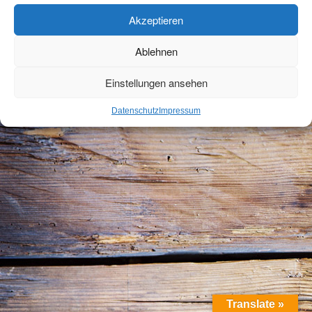
Reservierung
Akzeptieren
A-Z
Ablehnen
ESSEN & TRINKEN
Einstellungen ansehen
Restaurant
Datenschutz
Impressum
K-bar
Biergarten
Festräume
Catering
TAGUNG
Tagen in der Fronmühle
Translate »
Referenzen