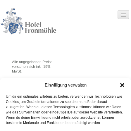
HOME
Alle angegebenen Preise
verstehen sich inkl. 19%
MwSt.
HOTEL
Hotel
Einwilligung verwalten
Um dir ein optimales Erlebnis zu bieten, verwenden wir Technologien wie
Zimmer
Cookies, um Geräteinformationen zu speichern und/oder darauf
Home
//
Kontakt
//
Impressum
//
Datenschutzerklärung
zuzugreifen. Wenn du diesen Technologien zustimmst, können wir Daten
Preise
wie das Surfverhalten oder eindeutige IDs auf dieser Website verarbeiten.
Top
Wenn du deine Einwillligung nicht erteilst oder zurückziehst, können
bestimmte Merkmale und Funktionen beeinträchtigt werden.
Angebote